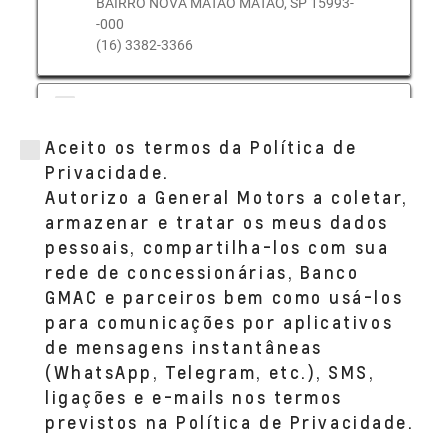
BAIRRO NOVA MATÃO MATÃO, SP 15993-
-000
(16) 3382-3366
GRACIANO (BARIRI)
AV. PASCHOAL PREGNOLATO, 75
Aceito os termos da Política de
BAIRRO JARDIM TREVO BARIRI, SP 17250-
-000
Privacidade.
(14) 3662-9220
Autorizo a General Motors a coletar,
armazenar e tratar os meus dados
pessoais, compartilha-los com sua
GRACIANO (ACDELCO ARARAQUARA)
rede de concessionárias, Banco
AV PADRE JOSE DE ANCHIETA, 1.225
LOJA 1.235 - PARQUE ALVORADA
GMAC e parceiros bem como usá-los
ARARAQUARA, SP 14807--150
para comunicações por aplicativos
(16) 3503-3323
de mensagens instantâneas
(WhatsApp, Telegram, etc.), SMS,
GRACIANO (IBITINGA)
ligações e e-mails nos termos
AV. CEL. CLEMENTINO GONÇALVES, 1527
previstos na Política de Privacidade.
CENTRO IBITINGA, 14940--034